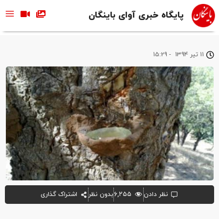
پایگاه خبری آوای باینگان
11 تیر 1394
-
15:29
نظر دادن
۶,۲۵۵
بدون نظر
اشتراک گذاری