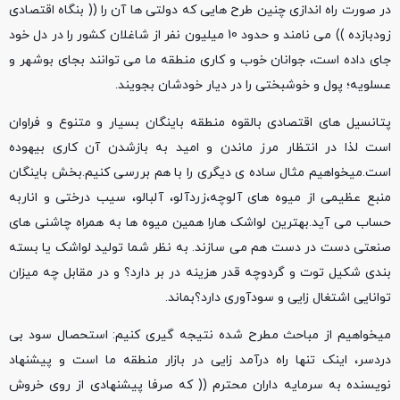
در صورت راه اندازی چنین طرح هایی که دولتی ها آن را (( بنگاه اقتصادی
زودبازده )) می نامند و حدود 10 میلیون نفر از شاغلان کشور را در دل خود
جای داده است، جوانان خوب و کاری منطقه ما می توانند بجای بوشهر و
عسلویه؛ پول و خوشبختی را در دیار خودشان بجویند.
پتانسیل های اقتصادی بالقوه منطقه باینگان بسیار و متنوع و فراوان
است لذا در انتظار مرز ماندن و امید به بازشدن آن کاری بیهوده
است.میخواهیم مثال ساده ی دیگری را با هم بررسی کنیم.بخش باینگان
منبع عظیمی از میوه های آلوچه،زردآلو، آلبالو، سیب درختی و اناربه
حساب می آید.بهترین لواشک هارا همین میوه ها به همراه چاشنی های
صنعتی دست در دست هم می سازند. به نظر شما تولید لواشک یا بسته
بندی شکیل توت و گردوچه قدر هزینه در بر دارد؟ و در مقابل چه میزان
توانایی اشتغال زایی و سودآوری دارد؟بماند.
میخواهیم از مباحث مطرح شده نتیجه گیری کنیم: استحصال سود بی
دردسر، اینک تنها راه درآمد زایی در بازار منطقه ما است و پیشنهاد
نویسنده به سرمایه داران محترم (( که صرفا پیشنهادی از روی خروش