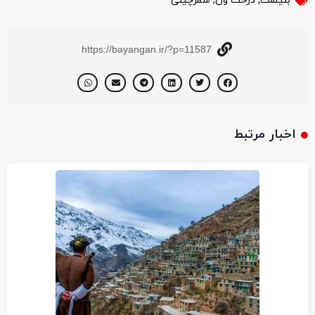
بنیشت
,
درخت ون
,
سقزچینی
https://bayangan.ir/?p=11587
اخبار مرتبط