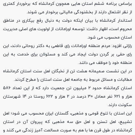
براساس برنامه ششم استان هایی همچون کرمانشاه که برخوردار کمتری
از نظر اشتعال دارند از بخشنودگی مالیاتی برخودار می شوند.
استاندار کرمانشاه با بیان اینکه دولت به دنبال رفع بیکاری در مناطق
محروم است، اظهار داشت: توسعه اورامانات از اولویت های اصلی مدیریت
استان محسوب می شود.
رازانی افزود: مردم منطقه اورامانات رای قاطعی به دکتر روحانی دادند، این
رای حقی بر گردن دولت ایجاد می کند و مسئولان برای خدمت به این
منطقه خود را موظف می دانند.
در این نشست صمیمانه‌ هشت تن از نخبگان اهل سنت استان کرمانشاه
مطالبات و مسائل مربوط به جامعه اهل سنت استان را مطرح کردند.
استان کرمانشاه حدود 2 میلیون تن جمعیت دارد که از این تعداد 586
هزار و 621 نفر معادل 30 درصد در 2 هزار و 622 روستا در 14 شهرستان
سکونت دارند.
این استان با تنوع قومی و مذهبی، گلستان ایران محسوب می شود؛ اهل
تشییع، اهل تسنن و اهل حق سه مذهبی که پیروان آن در استان
کرمانشاه در طول قرن ها با هم به صورت مسالمت آمیز زندگی می کنند و