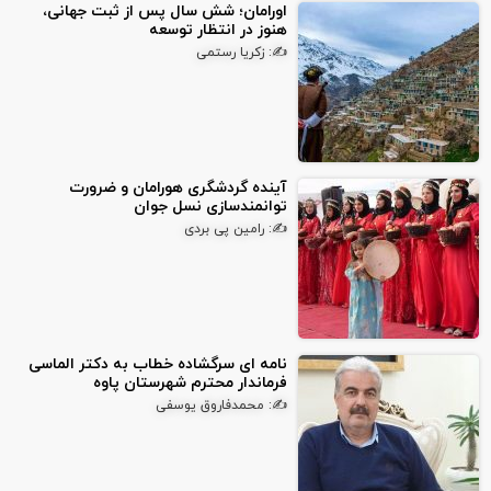
اورامان؛ شش سال پس از ثبت جهانی،
هنوز در انتظار توسعه
✍: زکریا رستمی
آینده گردشگری هورامان و ضرورت
توانمندسازی نسل جوان
✍: رامین پی بردی
نامه ای سرگشاده خطاب به دکتر الماسی
فرماندار محترم شهرستان پاوه
✍: محمدفاروق یوسفی