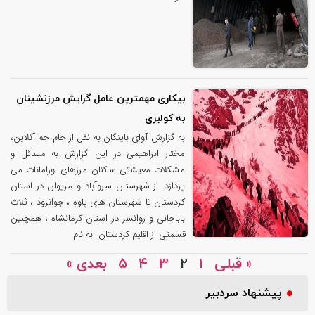
بیکاری مهمترین عامل گرایش مرزنشینان
به کولبری
به گزارش آوای باینگان به نقل از جام جم آنلاین،
مختار ابراهیمی در این گزارش به مسائل و
مشکلات معیشتی ساکنان مرزهای اورامانات می
پردازد. از شهرستان سروآباد و مریوان در استان
کردستان تا شهرستان های پاوه ، جوانرود ، ثلاث
باباجانی و روانسر در استان کرمانشاه ، همچنین
قسمتی از اقلیم کردستان به نام
« قبلی
۱
۲
۳
۴
۵
بعدی »
پیشنهاد سردبیر