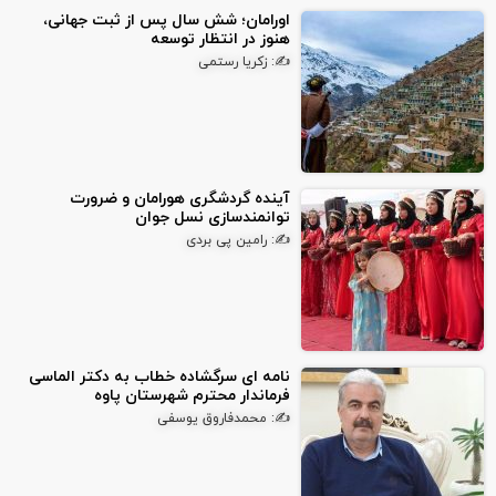
اورامان؛ شش سال پس از ثبت جهانی،
هنوز در انتظار توسعه
✍: زکریا رستمی
آینده گردشگری هورامان و ضرورت
توانمندسازی نسل جوان
✍: رامین پی بردی
نامه ای سرگشاده خطاب به دکتر الماسی
فرماندار محترم شهرستان پاوه
✍: محمدفاروق یوسفی