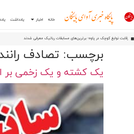
خانه
اخبار
یادداشت
یاد
آیین بهره‌برداری از شبکه فیبر نوری آسیاتک در روانسر
اورامان؛ شش سال پس از ثبت جهانی، هنوز در انتظار توسعه
رقابت نوابغ کوچک در پاوه؛ برترین‌های مسابقات رباتیک معرفی شدند
افشاگری درباره یک اشتباه رایج در تعمیرگاه‌ها: چرا انتخاب اشتباه جعبه بکس می‌تواند
برچسب:
تصادف رانند
یک کشته و یک زخمی بر اثر