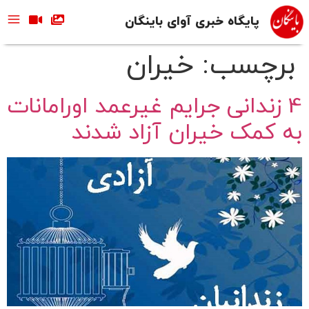
پایگاه خبری آوای باینگان
برچسب:
خیران
4 زندانی جرایم غیرعمد اورامانات
به کمک خیران آزاد شدند