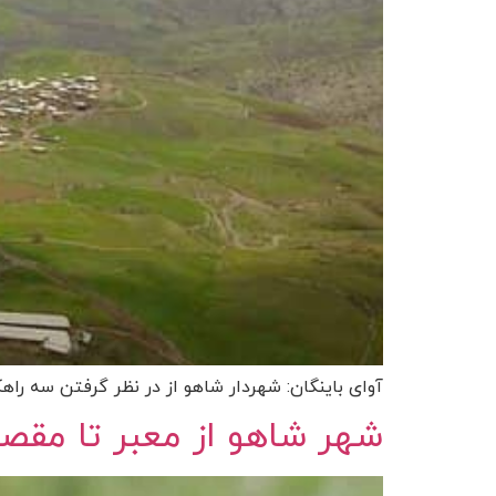
آوای باینگان: شهردار شاهو از در نظر گرفتن سه راهک
شهر شاهو از معبر تا مقص