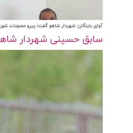
آوای باینگان: شهردار شاهو گفت؛ پیرو مصوبات شورای
سابق حسینی شهردار شاه