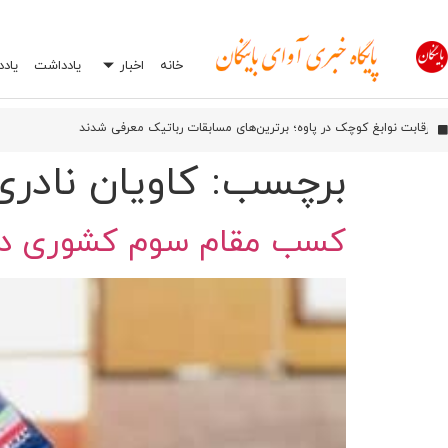
خانه
اخبار
یادداشت
یاد
آیین بهره‌برداری از شبکه فیبر نوری آسیاتک در روانسر
اورامان؛ شش سال پس از ثبت جهانی، هنوز در انتظار توسعه
رقابت نوابغ کوچک در پاوه؛ برترین‌های مسابقات رباتیک معرفی شدند
افشاگری درباره یک اشتباه رایج در تعمیرگاه‌ها: چرا انتخاب اشتباه جعبه بکس می‌تواند
برچسب:
کاویان نادری
کسب مقام سوم کشوری در 