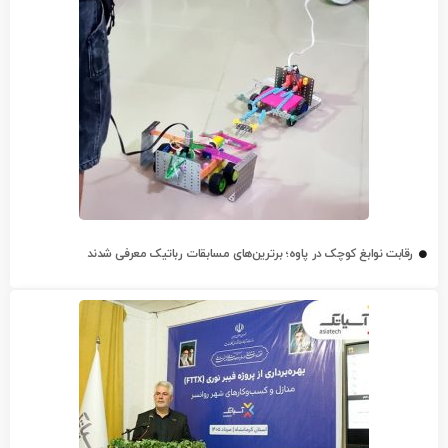
رقابت نوابغ کوچک در پاوه؛ برترین‌های مسابقات رباتیک معرفی شدند