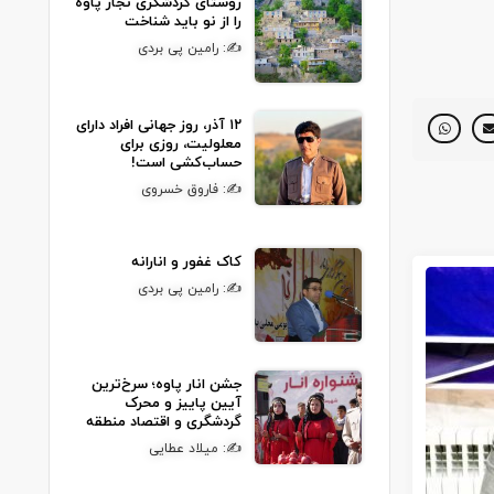
روستای گردشگری نجار پاوه
را از نو باید شناخت
✍: رامین پی بردی
۱۲ آذر، روز جهانی افراد دارای
معلولیت، روزی برای
حساب‌کشی است!
✍: فاروق خسروی
کاک غفور و انارانه
✍: رامین پی بردی
جشن انار پاوه؛ سرخ‌ترین
آیین پاییز و محرک
گردشگری و اقتصاد منطقه
✍: میلاد عطایی