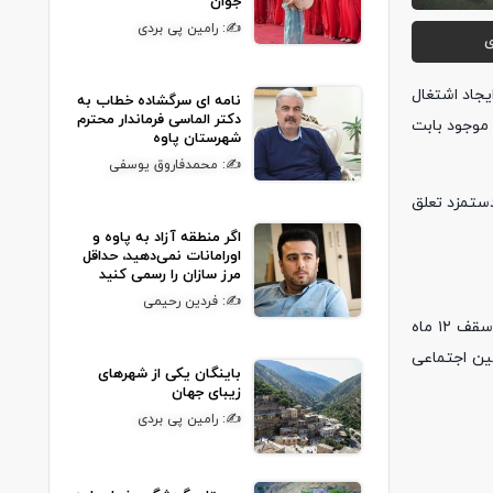
جوان
✍: رامین پی بردی
ی
یجاد اشتغال
نامه ای سرگشاده خطاب به
دکتر الماسی فرماندار محترم
 موجود بابت
شهرستان پاوه
✍: محمدفاروق یوسفی
 و دیپلم در واحد‌های خود استفاده کنند، به میزان ۳۰ درصد یارانه دستمزد تعلق
اگر منطقه آزاد به پاوه و
اورامانات نمی‌دهید، حداقل
مرز سازان را رسمی کنید
✍: فردین رحیمی
رئیس اداره تعاون کار و رفاه اجتماعی پاوه افزود: طول دوره پرداخت یارانه دستمزد به‌ازای هر نیروی کار شغل اولی با تایید دستگاه هماهنگ‌کننده تا سقف ۱۲ ماه
تامین اجتماعی
باینگان یکی از شهرهای
زیبای جهان
✍: رامین پی بردی