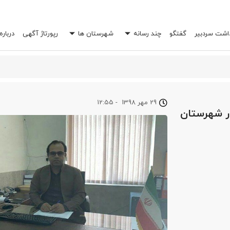
داشت سردبیر
گفتگو
چند رسانه
شهرستان ها
رپورتاژ آگهی
درباره
 خرج شما را چند برابر کند؟
29 مهر 1398
-
12:55
در شهرستان