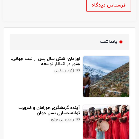
یادداشت
اورامان؛ شش سال پس از ثبت جهانی،
هنوز در انتظار توسعه
✍: زکریا رستمی
آینده گردشگری هورامان و ضرورت
توانمندسازی نسل جوان
✍: رامین پی بردی