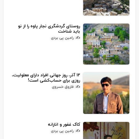
روستای گردشگری نجار پاوه را از نو
باید شناخت
✍: رامین پی بردی
۱۲ آذر، روز جهانی افراد دارای معلولیت،
روزی برای حساب‌کشی است!
✍: فاروق خسروی
کاک غفور و انارانه
✍: رامین پی بردی