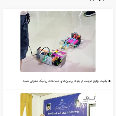
رقابت نوابغ کوچک در پاوه؛ برترین‌های مسابقات رباتیک معرفی شدند