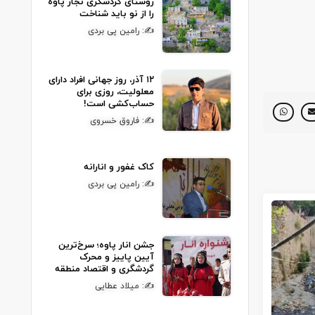
روستای گردشگری نجار پاوه
را از نو باید شناخت
✍: رامین پی بردی
۱۲ آذر، روز جهانی افراد دارای
معلولیت، روزی برای
حساب‌کشی است!
✍: فاروق خسروی
کاک غفور و انارانه
✍: رامین پی بردی
جشن انار پاوه؛ سرخ‌ترین
آیین پاییز و محرک
گردشگری و اقتصاد منطقه
✍: میلاد عطایی