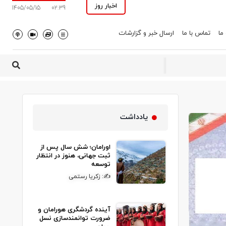
اخبار روز
1405/05/15
02:39
 ما
تماس با ما
ارسال خبر و گزارشات
یادداشت
اورامان؛ شش سال پس از
ثبت جهانی، هنوز در انتظار
توسعه
✍: زکریا رستمی
آینده گردشگری هورامان و
ضرورت توانمندسازی نسل