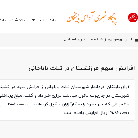
خانه
اخبار
یادداشت
یاد
آیین بهره‌برداری از شبکه فیبر نوری آسیاتک در روانسر
اورامان؛ شش سال پس از ثبت جهانی، هنوز در انتظار توسعه
افشاگری درباره یک اشتباه رایج در تعمیرگاه‌ها: چرا انتخاب اشتباه جعبه بکس می‌تواند
افزایش سهم مرزنشینان در ثلاث باباجانی
آوای باینگان: فرماندار شهرستان ثلاث باباجانی از افزایش سهم مرزنشینا
شهرستان در چارچوب قانون مبادلات مرزی خبر داد و گفت: مبلغ پرداختی
مشمولانی که سهم خود را به کارگزاران توک
۲۹،۸۲۰،۰۰۰ ریال افزایش یافته است.