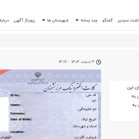
داشت سردبیر
گفتگو
چند رسانه
شهرستان ها
رپورتاژ آگهی
درباره
 خرج شما را چند برابر کند؟
4 اسفند 1404
-
14:19
ن این
 به
یل کرده‌اند، از ۲۵،۲۰۰،۰۰۰ ریال به