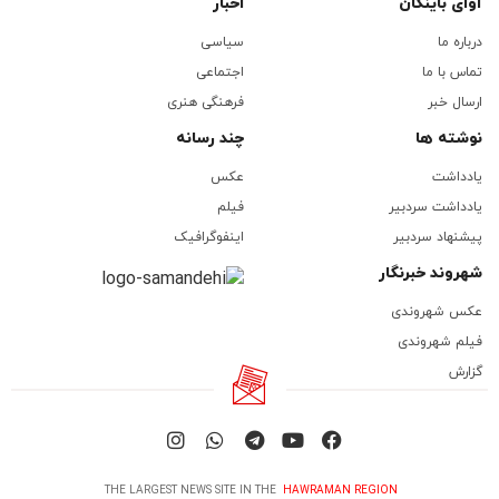
آوای باینگان
اخبار
درباره ما
سیاسی
تماس با ما
اجتماعی
ارسال خبر
فرهنگی هنری
نوشته ها
چند رسانه
یادداشت
عکس
یادداشت سردبیر
فیلم
پیشنهاد سردبیر
اینفوگرافیک
شهروند خبرنگار
عکس شهروندی
فیلم شهروندی
گزارش
THE LARGEST NEWS SITE IN THE
HAWRAMAN REGION