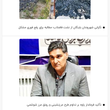
نگرانی شهروندان باینگان از نشت فاضلاب؛ مطالبه برای رفع فوری مشکل
تأکید فرماندار پاوه بر تداوم طرح مرزنشینی و رونق مرز شوشمی