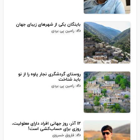
باینگان یکی از شهرهای زیبای جهان
✍: رامین پی بردی
روستای گردشگری نجار پاوه را از نو
باید شناخت
✍: رامین پی بردی
۱۲ آذر، روز جهانی افراد دارای معلولیت،
روزی برای حساب‌کشی است!
✍: فاروق خسروی