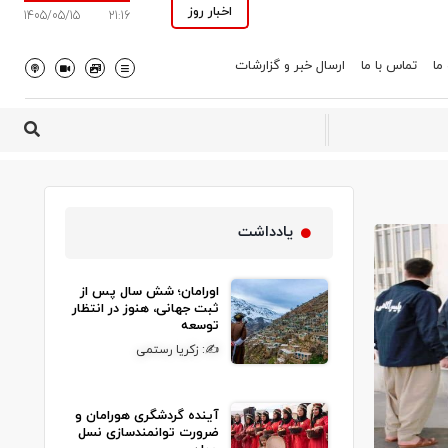
اخبار روز
1405/05/15
21:16
 ما
تماس با ما
ارسال خبر و گزارشات
یادداشت
اورامان؛ شش سال پس از
ثبت جهانی، هنوز در انتظار
توسعه
✍: زکریا رستمی
آینده گردشگری هورامان و
ضرورت توانمندسازی نسل