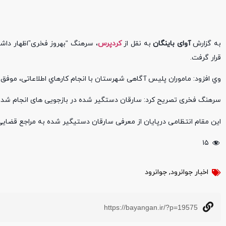
به گزارش
آوای باینگان
به نقل از
کردپرس
، سرهنگ “بهروز فخری”اظهار دا
قرار گرفت.
وي افزود: ماموران پليس آگاهی شهرستان با انجام کارهاي اطلاعاتی، موفق به شناسايی و 
سرهنگ فخری تصریح کرد: سارقان دستگیر شده در بازجویی های انجام شده به 16 فقره سرقت سیم برق و اماکن خصوصی در شهر جوانرود اعتراف
این مقام انتظامی درپایان از معرفی سارقان دستیگیر شده به مراجع قضایی 
۱۵
اخبار جوانرود
,
جوانرود
https://bayangan.ir/?p=19575