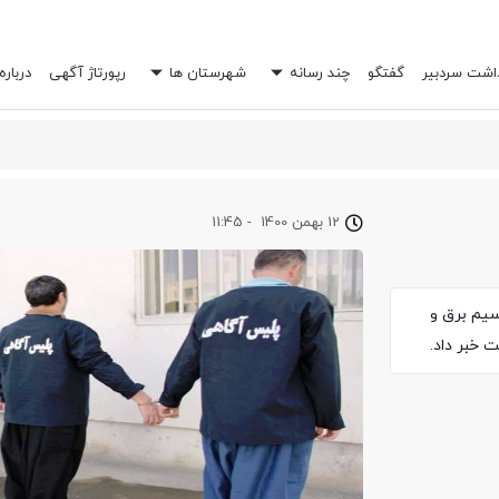
داشت سردبیر
گفتگو
چند رسانه
شهرستان ها
رپورتاژ آگهی
درباره
 خرج شما را چند برابر کند؟
12 بهمن 1400
-
11:45
گيری 3 سارق حرفه ای سیم برق و