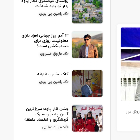
روستای گردشگری نجار پاوه
را از نو باید شناخت
✍: رامین پی بردی
۱۲ آذر، روز جهانی افراد دارای
معلولیت، روزی برای
حساب‌کشی است!
✍: فاروق خسروی
کاک غفور و انارانه
✍: رامین پی بردی
جشن انار پاوه؛ سرخ‌ترین
رونق مرز
آیین پاییز و محرک
گردشگری و اقتصاد منطقه
✍: میلاد عطایی