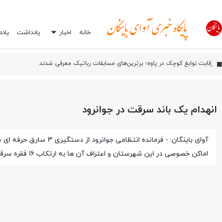
خانه
اخبار
یادداشت
یاد
آیین بهره‌بر
اورامان؛ شش سال پس از ثبت جهانی، هنوز در انتظار توسعه
افشاگری درباره یک اشتباه رایج در تعمیرگاه‌ها: چرا انتخاب اشتباه جعبه بکس می‌تواند
انهدام یک باند سرقت در جوانرود
آوای باینگان: - فرمانده انتظامی جوانرود از دست
اماکن خصوصی در این شهرستان و اعتراف آن ها به ارتکاب 16 فقره سرقت خبر داد.