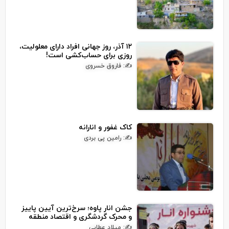
۱۲ آذر، روز جهانی افراد دارای معلولیت،
روزی برای حساب‌کشی است!
✍: فاروق خسروی
کاک غفور و انارانه
✍: رامین پی بردی
جشن انار پاوه؛ سرخ‌ترین آیین پاییز
و محرک گردشگری و اقتصاد منطقه
✍: میلاد عطایی