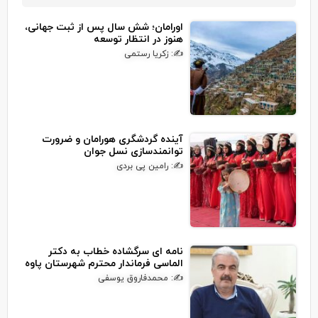
اورامان؛ شش سال پس از ثبت جهانی،
هنوز در انتظار توسعه
✍: زکریا رستمی
آینده گردشگری هورامان و ضرورت
توانمندسازی نسل جوان
✍: رامین پی بردی
نامه ای سرگشاده خطاب به دکتر
الماسی فرماندار محترم شهرستان پاوه
✍: محمدفاروق یوسفی