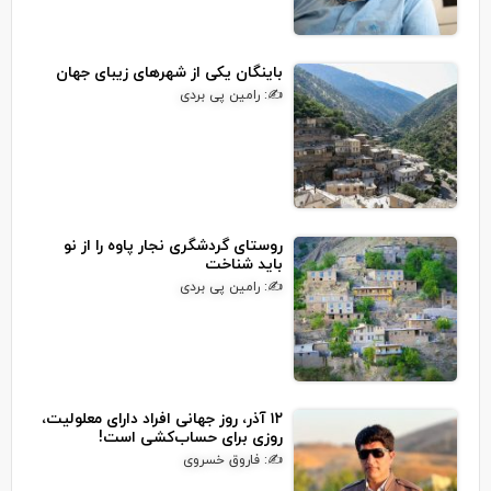
باینگان یکی از شهرهای زیبای جهان
✍: رامین پی بردی
روستای گردشگری نجار پاوه را از نو
باید شناخت
✍: رامین پی بردی
۱۲ آذر، روز جهانی افراد دارای معلولیت،
روزی برای حساب‌کشی است!
✍: فاروق خسروی