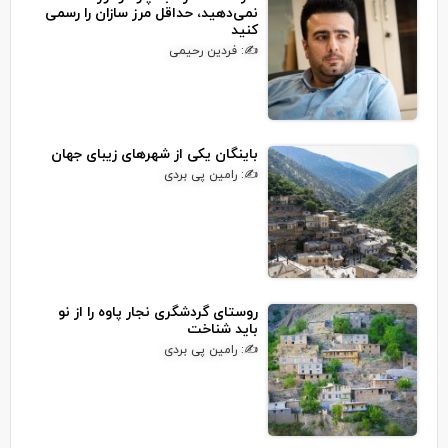
نمی‌دهید، حداقل مرز سازان را رسمی
کنید
✍: فردین رحیمی
باینگان یکی از شهرهای زیبای جهان
✍: رامین پی بردی
روستای گردشگری نجار پاوه را از نو
باید شناخت
✍: رامین پی بردی