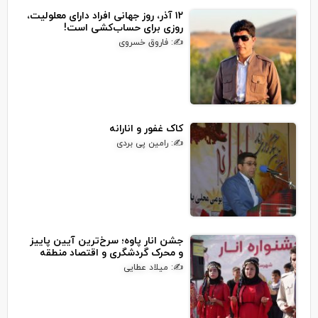
۱۲ آذر، روز جهانی افراد دارای معلولیت،
روزی برای حساب‌کشی است!
✍: فاروق خسروی
کاک غفور و انارانه
✍: رامین پی بردی
جشن انار پاوه؛ سرخ‌ترین آیین پاییز
و محرک گردشگری و اقتصاد منطقه
✍: میلاد عطایی