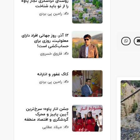
روستای گردشگری نجار پاوه
را از نو باید شناخت
✍: رامین پی بردی
۱۲ آذر، روز جهانی افراد دارای
معلولیت، روزی برای
حساب‌کشی است!
✍: فاروق خسروی
کاک غفور و انارانه
✍: رامین پی بردی
جشن انار پاوه؛ سرخ‌ترین
آیین پاییز و محرک
گردشگری و اقتصاد منطقه
✍: میلاد عطایی