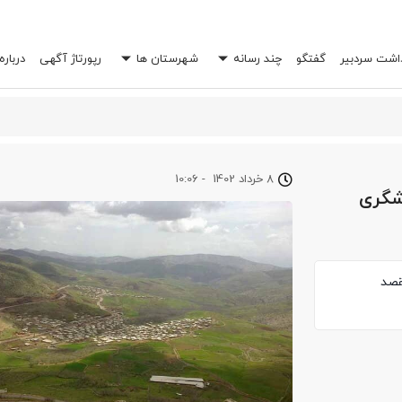
داشت سردبیر
گفتگو
چند رسانه
شهرستان ها
رپورتاژ آگهی
درباره
 خرج شما را چند برابر کند؟
8 خرداد 1402
-
10:06
دشگری
قصد