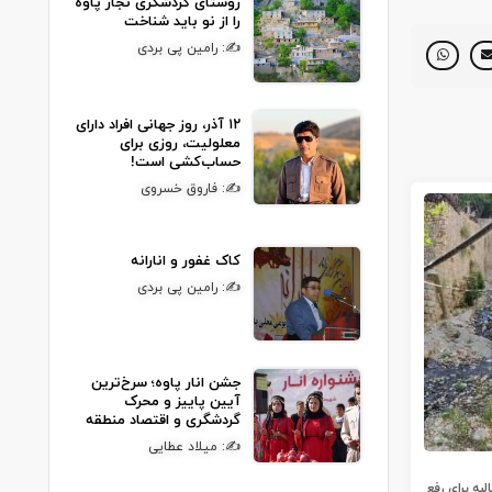
روستای گردشگری نجار پاوه
را از نو باید شناخت
✍: رامین پی بردی
۱۲ آذر، روز جهانی افراد دارای
معلولیت، روزی برای
حساب‌کشی است!
✍: فاروق خسروی
کاک غفور و انارانه
✍: رامین پی بردی
جشن انار پاوه؛ سرخ‌ترین
آیین پاییز و محرک
گردشگری و اقتصاد منطقه
✍: میلاد عطایی
به برای رفع