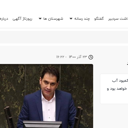
داشت سردبیر
گفتگو
چند رسانه
شهرستان ها
رپورتاژ آگهی
درباره
 خرج شما را چند برابر کند؟
23 آذر 1400
-
16:22
 کمبود آب
واهد بود و