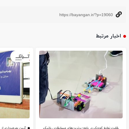
https://bayangan.ir/?p=19060
اخبار مرتبط
رقابت نوابغ کوچک در پاوه؛ برترین‌های مسابقات رباتیک
آیین بهره‌برداری ا