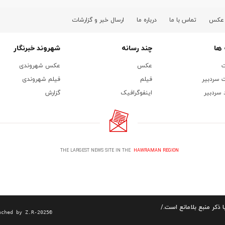
 عکس
تماس با ما
درباره ما
ارسال خبر و گزارشات
ها
چند رسانه
شهروند خبرنگار
ت
عکس
عکس شهروندی
 سردبیر
فیلم
فیلم شهروندی
 سردبیر
اینفوگرافیک
گزارش
THE LARGEST NEWS SITE IN THE
HAWRAMAN REGION
 ذکر منبع بلامانع است./
nched by Z.R-2025©