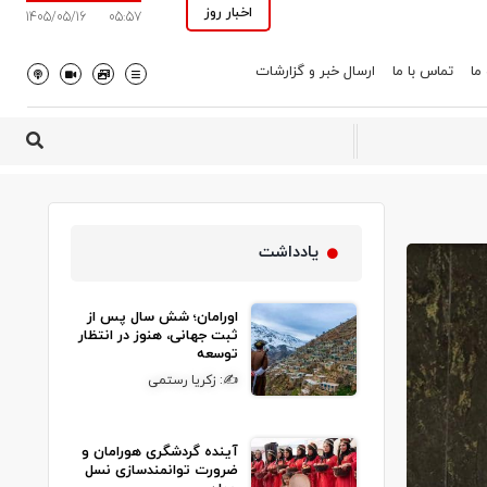
اخبار روز
1405/05/16
05:57
 ما
تماس با ما
ارسال خبر و گزارشات
یادداشت
اورامان؛ شش سال پس از
ثبت جهانی، هنوز در انتظار
توسعه
✍: زکریا رستمی
آینده گردشگری هورامان و
ضرورت توانمندسازی نسل