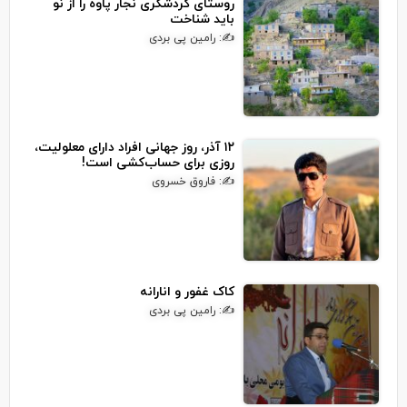
روستای گردشگری نجار پاوه را از نو
باید شناخت
✍: رامین پی بردی
۱۲ آذر، روز جهانی افراد دارای معلولیت،
روزی برای حساب‌کشی است!
✍: فاروق خسروی
کاک غفور و انارانه
✍: رامین پی بردی