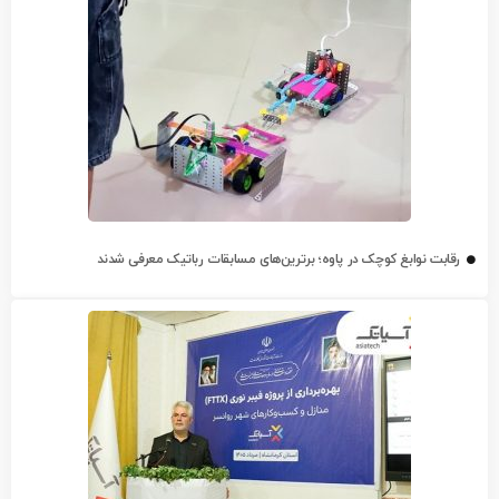
رقابت نوابغ کوچک در پاوه؛ برترین‌های مسابقات رباتیک معرفی شدند