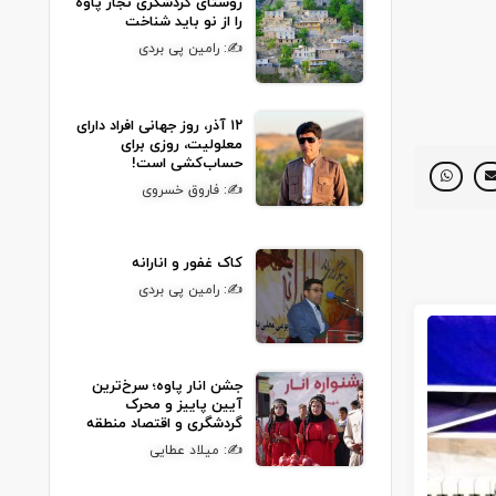
روستای گردشگری نجار پاوه
را از نو باید شناخت
✍: رامین پی بردی
۱۲ آذر، روز جهانی افراد دارای
معلولیت، روزی برای
حساب‌کشی است!
✍: فاروق خسروی
کاک غفور و انارانه
✍: رامین پی بردی
جشن انار پاوه؛ سرخ‌ترین
آیین پاییز و محرک
گردشگری و اقتصاد منطقه
✍: میلاد عطایی