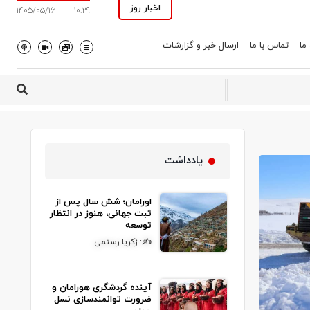
اخبار روز
1405/05/16
10:29
 ما
تماس با ما
ارسال خبر و گزارشات
یادداشت
اورامان؛ شش سال پس از
ثبت جهانی، هنوز در انتظار
توسعه
✍: زکریا رستمی
آینده گردشگری هورامان و
ضرورت توانمندسازی نسل