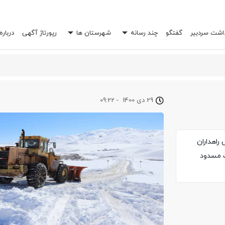
داشت سردبیر
گفتگو
چند رسانه
شهرستان ها
رپورتاژ آگهی
درباره
29 دی 1400
-
09:22
راهداران
 برف مسدود