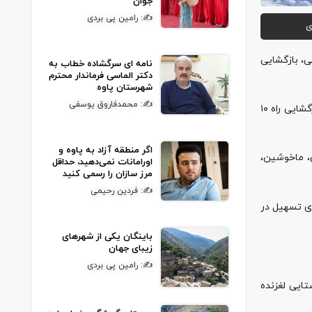
جوان
✍: رامین پی بردی
ی
ی، بازگشایی
نامه ای سرگشاده خطاب به
دکتر الماسی فرماندار محترم
شهرستان پاوه
✍: محمدفاروق یوسفی
وی اضافه کرد : به دلیل اهمیت زیاد بازگشایی راه های اصلی و حجم زیاد راه ها و پراکندگی روستاها ، عملیات برفروبی با تاخیر مواجه شد و عملیات بازگشایی راه ۱۰
اگر منطقه آزاد به پاوه و
 روستاهای رئیس، ماخوشین،
اورامانات نمی‌دهید، حداقل
مرز سازان را رسمی کنید
✍: فردین رحیمی
اخیر به جو شهرستان تاکنون ۷۵۰ تن ماسه و نمک برای تسهیل در
باینگان یکی از شهرهای
زیبای جهان
✍: رامین پی بردی
تایی لغزنده