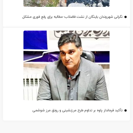
نگرانی شهروندان باینگان از نشت فاضلاب؛ مطالبه برای رفع فوری مشکل
تأکید فرماندار پاوه بر تداوم طرح مرزنشینی و رونق مرز شوشمی