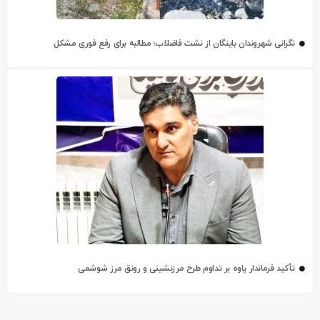
نگرانی شهروندان باینگان از نشت فاضلاب؛ مطالبه برای رفع فوری مشکل
تأکید فرماندار پاوه بر تداوم طرح مرزنشینی و رونق مرز شوشمی