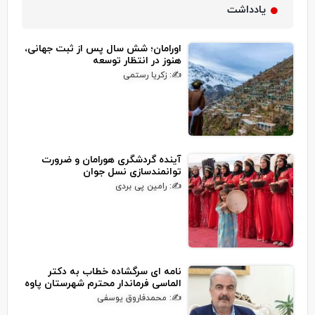
یادداشت
اورامان؛ شش سال پس از ثبت جهانی،
هنوز در انتظار توسعه
✍: زکریا رستمی
آینده گردشگری هورامان و ضرورت
توانمندسازی نسل جوان
✍: رامین پی بردی
نامه ای سرگشاده خطاب به دکتر
الماسی فرماندار محترم شهرستان پاوه
✍: محمدفاروق یوسفی