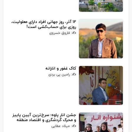
۱۲ آذر، روز جهانی افراد دارای معلولیت،
روزی برای حساب‌کشی است!
✍: فاروق خسروی
کاک غفور و انارانه
✍: رامین پی بردی
جشن انار پاوه؛ سرخ‌ترین آیین پاییز
و محرک گردشگری و اقتصاد منطقه
✍: میلاد عطایی