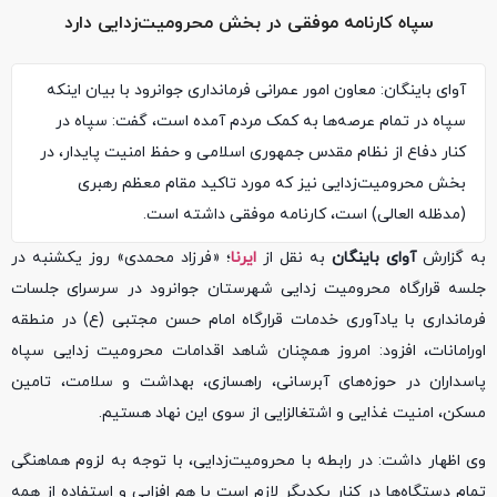
سپاه کارنامه موفقی در بخش محرومیت‌زدایی دارد
آوای باینگان: معاون امور عمرانی فرمانداری جوانرود با بیان اینکه
سپاه در تمام عرصه‌ها به کمک مردم آمده است، گفت: سپاه در
کنار دفاع از نظام مقدس جمهوری اسلامی و حفظ امنیت پایدار، در
بخش محرومیت‌زدایی نیز که مورد تاکید مقام معظم رهبری
(مدظله العالی) است، کارنامه موفقی داشته است.
به گزارش
آوای باینگان
به نقل از
ایرنا
؛ «فرزاد محمدی» روز یکشنبه در
جلسه قرارگاه محرومیت زدایی شهرستان جوانرود در سرسرای جلسات
فرمانداری با یادآوری خدمات قرارگاه امام حسن مجتبی (ع) در منطقه
اورامانات، افزود: امروز همچنان شاهد اقدامات محرومیت زدایی سپاه
پاسداران در حوزه‌های آبرسانی، راهسازی، بهداشت و سلامت، تامین
مسکن، امنیت غذایی و اشتغالزایی از سوی این نهاد هستیم.
وی اظهار داشت: در رابطه با محرومیت‌زدایی، با توجه به لزوم هماهنگی
تمام دستگاه‌ها در کنار یکدیگر لازم است با هم افزایی و استفاده از همه