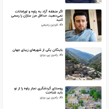
اگر منطقه آزاد به پاوه و اورامانات
نمی‌دهید، حداقل مرز سازان را رسمی
کنید
✍: فردین رحیمی
باینگان یکی از شهرهای زیبای جهان
✍: رامین پی بردی
روستای گردشگری نجار پاوه را از نو
باید شناخت
✍: رامین پی بردی