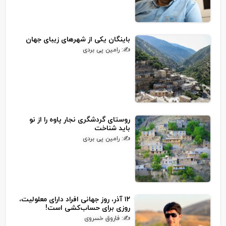
باینگان یکی از شهرهای زیبای جهان
✍: رامین پی بردی
روستای گردشگری نجار پاوه را از نو
باید شناخت
✍: رامین پی بردی
۱۲ آذر، روز جهانی افراد دارای معلولیت،
روزی برای حساب‌کشی است!
✍: فاروق خسروی