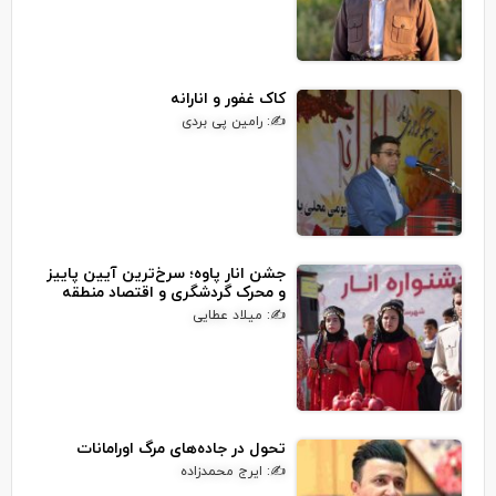
کاک غفور و انارانه
✍: رامین پی بردی
جشن انار پاوه؛ سرخ‌ترین آیین پاییز
و محرک گردشگری و اقتصاد منطقه
✍: میلاد عطایی
تحول در جاده‌های مرگ اورامانات
✍: ایرج محمدزاده