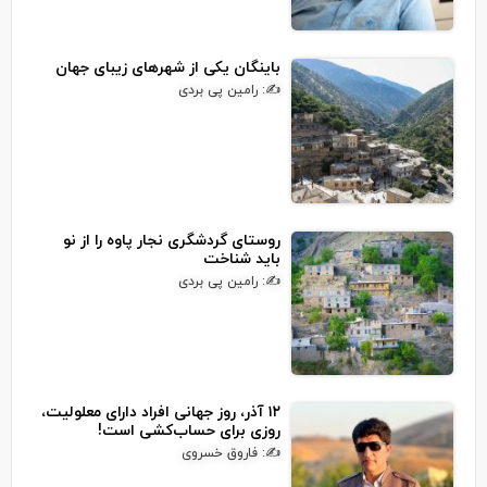
باینگان یکی از شهرهای زیبای جهان
✍: رامین پی بردی
روستای گردشگری نجار پاوه را از نو
باید شناخت
✍: رامین پی بردی
۱۲ آذر، روز جهانی افراد دارای معلولیت،
روزی برای حساب‌کشی است!
✍: فاروق خسروی