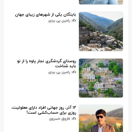
باینگان یکی از شهرهای زیبای جهان
✍: رامین پی بردی
روستای گردشگری نجار پاوه را از نو
باید شناخت
✍: رامین پی بردی
۱۲ آذر، روز جهانی افراد دارای معلولیت،
روزی برای حساب‌کشی است!
✍: فاروق خسروی