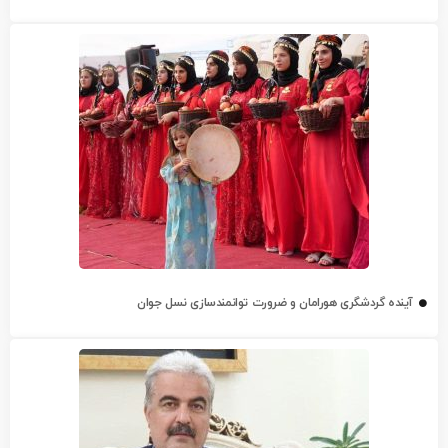
آینده گردشگری هورامان و ضرورت توانمندسازی نسل جوان