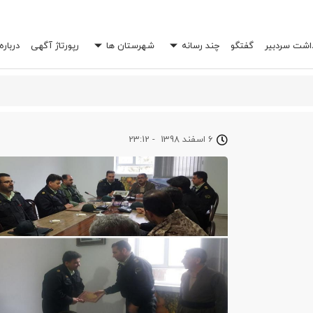
داشت سردبیر
گفتگو
چند رسانه
شهرستان ها
رپورتاژ آگهی
درباره
د
6 اسفند 1398
-
23:12