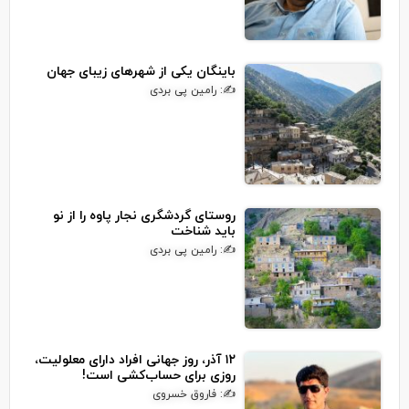
باینگان یکی از شهرهای زیبای جهان
✍: رامین پی بردی
روستای گردشگری نجار پاوه را از نو
باید شناخت
✍: رامین پی بردی
۱۲ آذر، روز جهانی افراد دارای معلولیت،
روزی برای حساب‌کشی است!
✍: فاروق خسروی