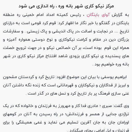
مرکز نیکو کاری شهر بانه وره ، راه اندازی می شود
به گزارش
آوای باینگان
، رئیس کمیته امداد امام خمینی ره منطقه
باینگان در گفتگو با خبر نگار ما اظهار کرد: قوم کرد قومی است به درازنای
تاریخ … در نجابت و اصالت ،در پاک اندیشی و پاک زیستی . و سفارشات
بزرگان دین در مقام و کرامت نیکوکاری و نوع دوستی همواره آمیزه و
همراه این قوم بوده است، بر آن خصائص نیکو و در جهت ترویج خصلت
های پسندیده ی نیکو کاری بزودی شاهد افتتاح مرکز نیکو کاری در شهر
بانه وره خواهیم بود .
ابراهیم یوسفی با بیان این موضوع افزود: تاریخ کرد و کردستان مشحون
و لبریز از فداکاران و نیکوکاران و قهرمانانی است که زنده نگه داشتن آنان
غنی سازی فرهنگ پر بار تاریخ کرد و نسل های در گذر است .
وی گفت: صبری ؛ مادری فدا کار و مهرورز به فرزندان و خانواده که در یک
تراژدی جدایی از همسر و فرزندانش؛ در راه رسیدن به آنان در کوههای
اورامان جان به جان آفرین تسلیم می نماید و غمی همیشگی را برای
فرزندان و ایل امامی بجای میگذارد .