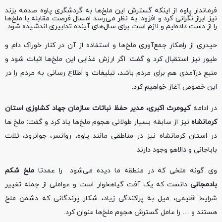
فرماندار پاوه از اینکه گسترش این ملخ‌ها به گردشگری پاوه صدمه بزند
نیز ابراز نگرانی کرد و افزود: به نظر می‌رسد امسال فرصت مقابله با ملخ‌ها
را از دست داده‌ایم و لازم است برای سال‌های آینده تدابیری اندشیده شود.
حیدری از راهکار جمع‌آوری ملخ‌ها و استفاده از آن در کنار خوراک دام و
طیور نیز استقبال کرد و گفت: اگر ارزش غذایی این ملخ‌ها اثبات شود و
منبع درآمدی هم برای مردم باشد، تبلیغات و اطلاع رسانی به مردم را در
این خصوص آغاز خواهیم کرد.
در ادامه
کیومرث اکبری، مدیر حفظ نباتات سازمان جهاد کشاوزی استان
کرمانشاه
نیز از سابقه بسیار طولانی هجوم ملخ‌ها یاد کرد و گفت: ملخ ها
در استان کرمانشاه نیز در مناطقی مانند پاوه، روانسر، جوانرود، ثلاث
باباجانی و دالاهو وجود دارند.
وی گونه ملخی که در منطقه ما دیده می‌شود را عمدتا
ملخ شکم
بادمجانی
دانست که یک آفت گیاهخوار است و عواملی از جمله تغییر
شرایط اقلیمی، میل به پراکندگی زیاد، شکار پرندگانی که دشمن ملخ
هستند و … را عامل گسترش هجوم ملخ‌ها عنوان کرد.