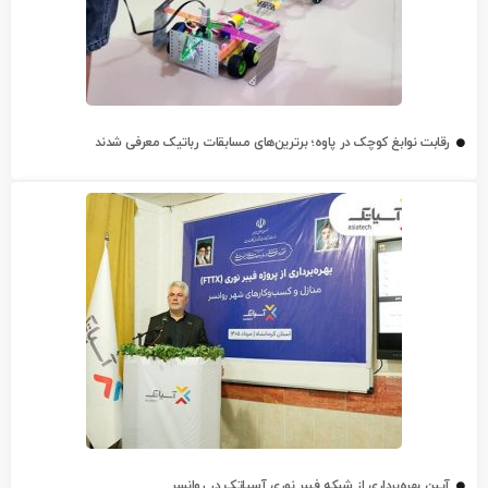
رقابت نوابغ کوچک در پاوه؛ برترین‌های مسابقات رباتیک معرفی شدند
آیین بهره‌برداری از شبکه فیبر نوری آسیاتک در روانسر