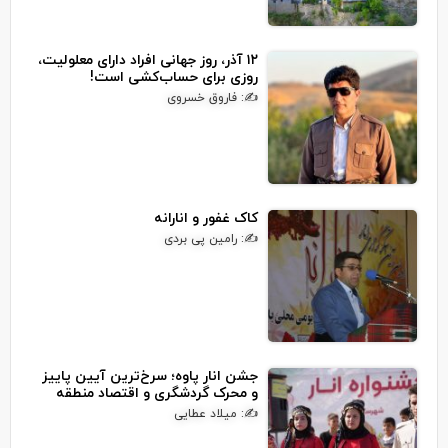
۱۲ آذر، روز جهانی افراد دارای معلولیت،
روزی برای حساب‌کشی است!
✍: فاروق خسروی
کاک غفور و انارانه
✍: رامین پی بردی
جشن انار پاوه؛ سرخ‌ترین آیین پاییز
و محرک گردشگری و اقتصاد منطقه
✍: میلاد عطایی