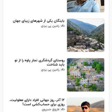
باینگان یکی از شهرهای زیبای جهان
✍: رامین پی بردی
روستای گردشگری نجار پاوه را از نو
باید شناخت
✍: رامین پی بردی
۱۲ آذر، روز جهانی افراد دارای معلولیت،
روزی برای حساب‌کشی است!
✍: فاروق خسروی