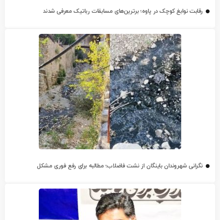
رقابت نوابغ کوچک در پاوه؛ برترین‌های مسابقات رباتیک معرفی شدند
نگرانی شهروندان باینگان از نشت فاضلاب؛ مطالبه برای رفع فوری مشکل