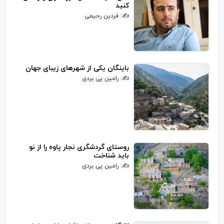
کنید
✍: فردین رحیمی
باینگان یکی از شهرهای زیبای جهان
✍: رامین پی بردی
روستای گردشگری نجار پاوه را از نو
باید شناخت
✍: رامین پی بردی