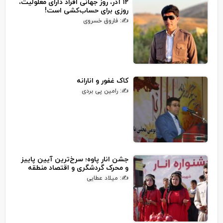
۱۲ آذر، روز جهانی افراد دارای معلولیت،
روزی برای حساب‌کشی است!
✍: فاروق خسروی
کاک غفور و انارانه
✍: رامین پی بردی
جشن انار پاوه؛ سرخ‌ترین آیین پاییز
و محرک گردشگری و اقتصاد منطقه
✍: میلاد عطایی