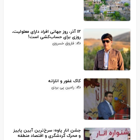
۱۲ آذر، روز جهانی افراد دارای معلولیت،
روزی برای حساب‌کشی است!
✍: فاروق خسروی
کاک غفور و انارانه
✍: رامین پی بردی
جشن انار پاوه؛ سرخ‌ترین آیین پاییز
و محرک گردشگری و اقتصاد منطقه