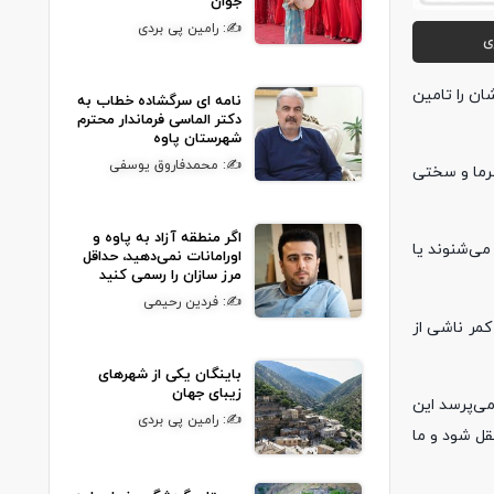
جوان
✍: رامین پی بردی
ی
ان را تامین
نامه ای سرگشاده خطاب به
دکتر الماسی فرماندار محترم
شهرستان پاوه
✍: محمدفاروق یوسفی
 سرما و سختی
اگر منطقه آزاد به پاوه و
می‌شنوند یا
اورامانات نمی‌دهید، حداقل
مرز سازان را رسمی کنید
✍: فردین رحیمی
کمر ناشی از
باینگان یکی از شهرهای
زیبای جهان
ند و از کولبر می‌پرسد این
✍: رامین پی بردی
تقل شود و ما