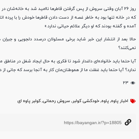
روز 26 آبان وقتی سروش از پس گرفتن قاطرها ناامید شد به خانه‌شان در
که در خانه تنها بود به خاطر غصه از دست دادن قاطرها خودش را با پرده اتاق 
آمده و گفته بودند که او دیگر علائم حیاتی ندارد.»
حالا بعد از انتشار این خبر شاید برخی مسئولان درصدد دلجویی و جبران د
نمی‌کنند؟
آیا حتما باید خانواده‌ای داغدار شود تا فکری به حال ایجاد شغل در مناط
ندارد؟ آیا حتما باید غفلت ما از هموطنان‌مان کار به آنجا برسد که جانی از
۲۳
اخبار پاوه
,
پاوه
,
خودکشی کولبر
,
سروش رحمانی
,
کولبر پاوه ای
https://bayangan.ir/?p=18805