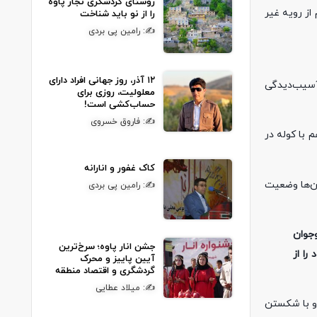
روستای گردشگری نجار پاوه
 می‌کنند و اکثر مردم از رویه غیر
را از نو باید شناخت
✍: رامین پی بردی
۱۲ آذر، روز جهانی افراد دارای
ا راه می‌رویم که باعث آسیب‌دیدگی
معلولیت، روزی برای
حساب‌کشی است!
✍: فاروق خسروی
 با کوله در
کاک غفور و انارانه
 زمستان‌ها وضعیت
✍: رامین پی بردی
وجوان
جشن انار پاوه؛ سرخ‌ترین
ن خود را از
آیین پاییز و محرک
گردشگری و اقتصاد منطقه
✍: میلاد عطایی
 و با شکستن