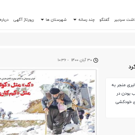
داشت سردبیر
گفتگو
چند رسانه
شهرستان ها
رپورتاژ آگهی
درباره
 خرج شما را چند برابر کند؟
30 آبان 1400
-
10:36
رد
بری منجر به
ن و مودب بودن در
ای خودکشی