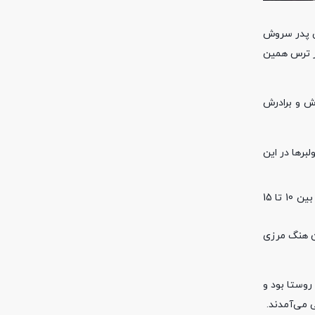
هی پدر سروش
 از ترس همین
وش و برادرش
برها در این
برای همین هم وقتی یک شب برادر سروش را با قاطر در اطراف هنگ مرزی دیده بودند، قاطر او را گرفته بودند. اینجا اگر قاطر کولبران توقیف شود باید بین 10 تا 15
ان هنگ مرزی
وستا بود و
 می‌آمدند.