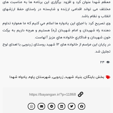
معظم شهدا عنوان کرد و افزود: برگزاری این برنامه ها به مناسبت های
مختلف می تواند اقدامی ارزنده و شايسته در راستای حفظ ارزشهای
انقلاب و نظام باشد.
وی تصریح کرد: با اجراي اين یادواره ها اعلام مي كنيم كه ما همواره تداوم
دهنده راه شهيدان و امام شهيدان (ره) هستيم و هرچه داريم به بركت
خون شهيدان و فداكاري خانواده هاي عزيز آنهاست.
در پايان این مراسم از خانواده های 12 شهید روستای زردویی با اهدای لوح
تجلیل شد.
۲۴
بخش باینگان
,
بنیاد شهید
,
زردویی
,
شهرستان پاوه
,
یادواه شهدا
https://bayangan.ir/?p=11868