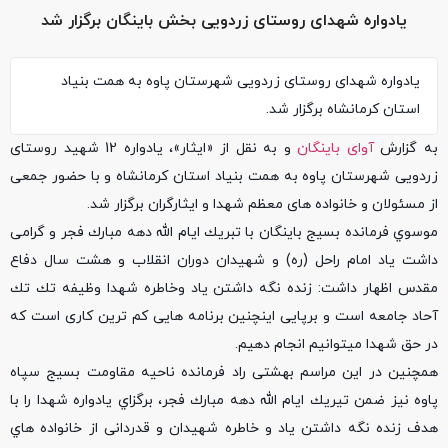
یادواره شهدای روستای زردویی بخش باینگان برگزار شد
یادواره شهدای روستای زردویی شهرستان پاوه به همت بنیاد
استان کرمانشاه برگزار شد.
به گزارش
آوای باینگان
و به نقل از «ایثار»، یادواره 12 شهید روستای
زردویی شهرستان پاوه به همت بنیاد استان کرمانشاه و با حضور جمعی
از مسئولان و خانواده های معظم شهدا و ایثارگران برگزار شد.
موسوي فرمانده بسيج باينگان با تبريك ايام الله دهه مبارك فجر و گرامی
داشت ياد امام راحل (ره) و شهيدان دوران انقلاب و هشت سال دفاع
مقدس اظهار داشت: زنده نگه داشتن ياد وخاطره شهدا وظيفه تك تك
آحاد جامعه است و برپايی اینچنين برنامه هایی كم ترين كاری است كه
در حق شهدا ميتوانيم انجام دهيم.
همچنین در این مراسم بهشتی راد فرمانده ناحيه مقاومت بسيج سپاه
پاوه نیز ضمن تيريك ايام الله دهه مبارك فجر، برگزاي يادواره شهدا را با
هدف زنده نگه داشتن ياد و خاطره شهيدان و قدردانی از خانواده هاي