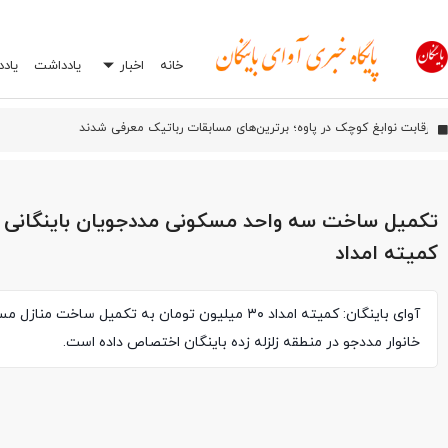
خانه
اخبار
یادداشت
یاد
آیین بهره‌بر
اورامان؛ شش سال پس از ثبت جهانی، هنوز در انتظار توسعه
افشاگری درباره یک اشتباه رایج در تعمیرگاه‌ها: چرا انتخاب اشتباه جعبه بکس می‌تواند
تکمیل ساخت سه واحد مسکونی مددجویان باینگانی 
کمیته امداد
آوای باینگان: کمیته امداد ۳۰ میلیون تومان به تکمیل ساخت من
خانوار مددجو در منطقه زلزله زده باینگان اختصاص داده است.