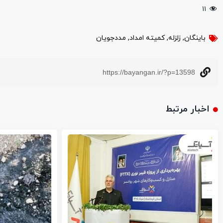
۱۱
باینگان
,
زلزله
,
کمیته امداد
,
مددجویان
https://bayangan.ir/?p=13598
اخبار مرتبط