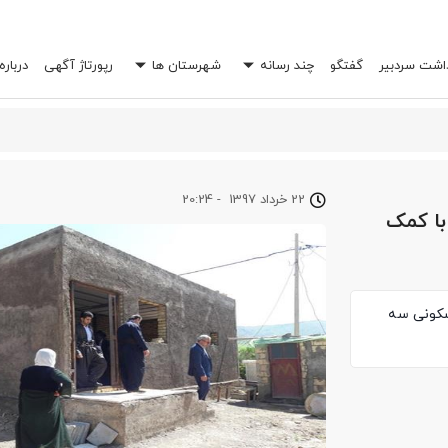
داشت سردبیر
گفتگو
چند رسانه
شهرستان ها
رپورتاژ آگهی
درباره
 خرج شما را چند برابر کند؟
22 خرداد 1397
-
20:24
با کمک
ازل مسکونی سه