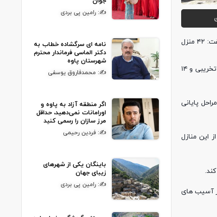
جوان
✍: رامین پی بردی
، ابراهیم یوسفی رئیس کمیته امداد اداره باینگان گزارشی از روند بازسازی منازل مددجویان آسیب دیده از زلزله ارائه کرد و گفت: ۴۲ منزل
نامه ای سرگشاده خطاب به
دکتر الماسی فرماندار محترم
شهرستان پاوه
آسیب دیده از زلزله پرونده تشکیل داده، افزود: پرونده ۲۸ منزل تخریبی و ۱۴
✍: محمدفاروق یوسفی
راحل پایانی
اگر منطقه آزاد به پاوه و
اورامانات نمی‌دهید، حداقل
مرز سازان را رسمی کنید
✍: فردین رحیمی
ل ساخت هر یک از این منازل
باینگان یکی از شهرهای
ند.
زیبای جهان
✍: رامین پی بردی
 نیز آسیب های