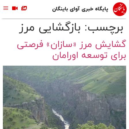
پایگاه خبری آوای باینگان
برچسب:
بازگشایی مرز
گشایش مرز «سازان» فرصتی
برای توسعه اورامان