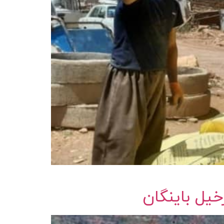
یل باینگان