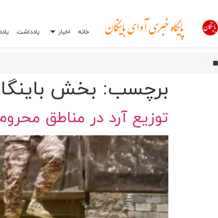
خانه
اخبار
یادداشت
یاد
آیین بهره‌برداری از شبکه فیبر نوری آسیاتک در روانسر
اورامان؛ شش سال پس از ثبت جهانی، هنوز در انتظار توسعه
افشاگری درباره یک اشتباه رایج در تعمیرگاه‌ها: چرا انتخاب اشتباه جعبه بکس می‌تواند
برچسب:
بخش باینگا
توزیع آرد در مناطق محرو