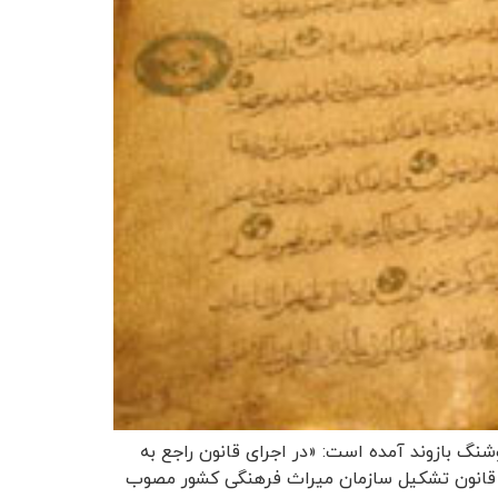
وشنگ بازوند آمده است: «در اجرای قانون راجع به
 آن، مصوب ۱۳۱۱ هیئت وزرا، بند “ج” از ماده واحده قانون تشکیل سازمان میراث‌ فرهنگی کشور مصوب