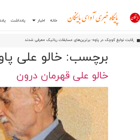
خانه
اخبار
یادداشت
یاد
آیین بهره‌برداری از شبکه فیبر نوری آسیاتک در روانسر
اورامان؛ شش سال پس از ثبت جهانی، هنوز در انتظار توسعه
رقابت نوابغ کوچک در پاوه؛ برترین‌های مسابقات رباتیک معرفی شدند
افشاگری درباره یک اشتباه رایج در تعمیرگاه‌ها: چرا انتخاب اشتباه جعبه بکس می‌تواند
برچسب:
خالو علی پاو
خالو علی قهرمان درون