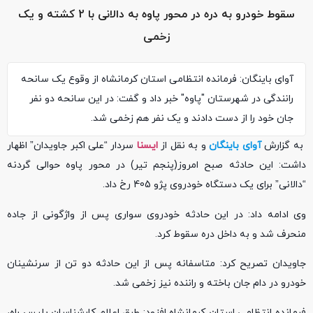
سقوط خودرو به دره در محور پاوه به دالانی با 2 کشته و یک
زخمی
آوای باینگان: فرمانده انتظامی استان کرمانشاه از وقوع یک سانحه
رانندگی در شهرستان "پاوه" خبر داد و گفت: در این سانحه دو نفر
جان خود را از دست دادند و یک نفر هم زخمی شد.
به گزارش
آوای باینگان
و به نقل از
ایسنا
سردار “علی اکبر جاویدان” اظهار
داشت: این حادثه صبح امروز(پنجم تیر) در محور پاوه حوالی گردنه
“دالانی” برای یک دستگاه خودروی پژو 405 رخ داد.
وی ادامه داد: در این حادثه خودروی سواری پس از واژگونی از جاده
منحرف شد و به داخل دره سقوط کرد.
جاویدان تصریح کرد: متاسفانه پس از این حادثه دو تن از سرنشینان
خودرو در دام جان باخته و راننده نیز زخمی شد.
فرمانده انتظامی استان کرمانشاه افزود: طبق اعلام کارشناسان پلیس راه،