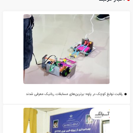
رقابت نوابغ کوچک در پاوه؛ برترین‌های مسابقات رباتیک معرفی شدند