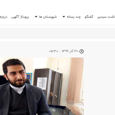
داشت سردبیر
گفتگو
چند رسانه
شهرستان ها
رپورتاژ آگهی
درباره
 خرج شما را چند برابر کند؟
30 آذر 1399
-
05:30