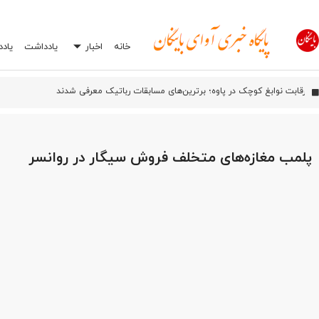
خانه
اخبار
یادداشت
یاد
آیین بهره‌برداری از شبکه فیبر نوری آسیاتک در روانسر
اورامان؛ شش سال پس از ثبت جهانی، هنوز در انتظار توسعه
رقابت نوابغ کوچک در پاوه؛ برترین‌های مسابقات رباتیک معرفی شدند
افشاگری درباره یک اشتباه رایج در تعمیرگاه‌ها: چرا انتخاب اشتباه جعبه بکس می‌تواند
پلمب مغازه‌های متخلف فروش سیگار در روانسر