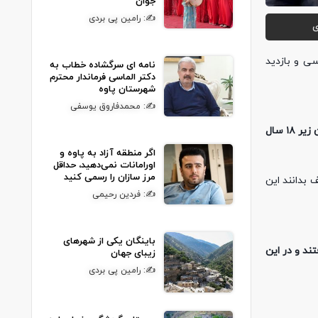
جوان
✍: رامین پی بردی
ی
دخانی به افراد زیر ۱٨ سال بازرسی و بازدید
نامه ای سرگشاده خطاب به
دکتر الماسی فرماندار محترم
شهرستان پاوه
✍: محمدفاروق یوسفی
وی تصریح کرد: در این راستا از ۱۵ مغازه شهر روانسر بازرسی های نامحسوس انجام گرفت که متاسفانه پنج مغازه دار اقدام به فروش سیگار به نوجوانان زیر ۱۸ سال
اگر منطقه آزاد به پاوه و
اورامانات نمی‌دهید، حداقل
مرز سازان را رسمی کنید
بدانند این
✍: فردین رحیمی
باینگان یکی از شهرهای
رفتند و در این
زیبای جهان
✍: رامین پی بردی