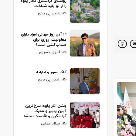
روستای گردشگری نجار پاوه
را از نو باید شناخت
✍: رامین پی بردی
۱۲ آذر، روز جهانی افراد دارای
معلولیت، روزی برای
حساب‌کشی است!
✍: فاروق خسروی
کاک غفور و انارانه
✍: رامین پی بردی
جشن انار پاوه؛ سرخ‌ترین
آیین پاییز و محرک
گردشگری و اقتصاد منطقه
✍: میلاد عطایی