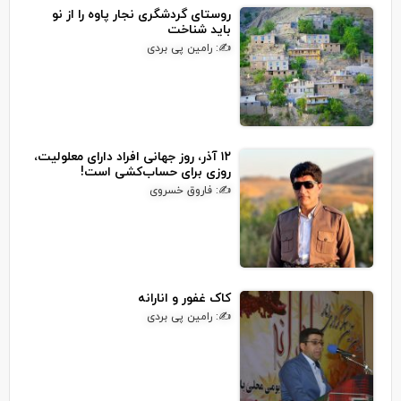
روستای گردشگری نجار پاوه را از نو
باید شناخت
✍: رامین پی بردی
۱۲ آذر، روز جهانی افراد دارای معلولیت،
روزی برای حساب‌کشی است!
✍: فاروق خسروی
کاک غفور و انارانه
✍: رامین پی بردی