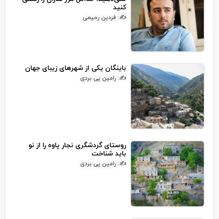
کنید
✍: فردین رحیمی
باینگان یکی از شهرهای زیبای جهان
✍: رامین پی بردی
روستای گردشگری نجار پاوه را از نو
باید شناخت
✍: رامین پی بردی