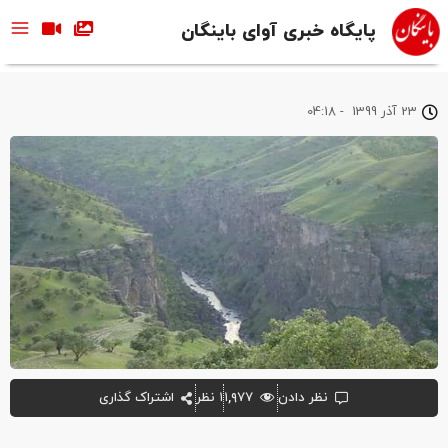
پایگاه خبری آوای باینگان
23 آذر 1399
-
04:18
نظر دادن
۱,۹۷۷
۱ نظر
اشتراک گذاری