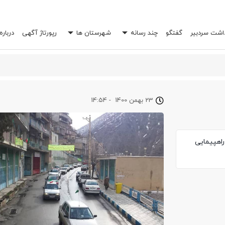
داشت سردبیر
گفتگو
چند رسانه
شهرستان ها
رپورتاژ آگهی
درباره
 خرج شما را چند برابر کند؟
23 بهمن 1400
-
14:54
راهپیمایی