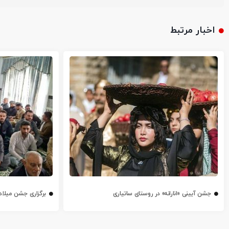
اخبار مرتبط
جشن آیینی «انارانه» در روستای ساتیاری
برگزاری جشن میلاد پ