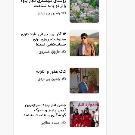
روستای گردشگری نجار پاوه
را از نو باید شناخت
✍: رامین پی بردی
۱۲ آذر، روز جهانی افراد دارای
معلولیت، روزی برای
حساب‌کشی است!
✍: فاروق خسروی
کاک غفور و انارانه
✍: رامین پی بردی
جشن انار پاوه؛ سرخ‌ترین
آیین پاییز و محرک
گردشگری و اقتصاد منطقه
✍: میلاد عطایی