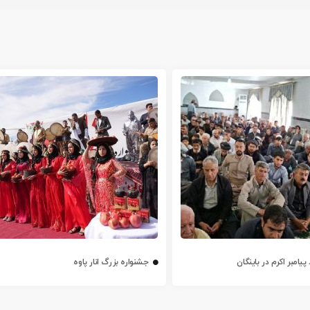
یامبر اکرم در باینگان
جشنواره بزرگ انار پاوه