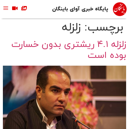
پایگاه خبری آوای باینگان
برچسب:
زلزله
زلزله ۴.۱ ریشتری بدون خسارت
بوده است