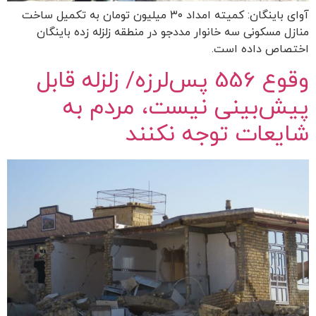
آوای باینگان: کمیته امداد ۳۰ میلیون تومان به تکمیل ساخت
منازل مسکونی سه خانوار مددجو در منطقه زلزله زده باینگان
اختصاص داده است.
وقوع 556 پس‌لرزه/ زلزله قابل
پیش‌بینی نیست، مردم به
شایعات توجه نکنند